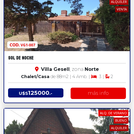
ALQUILER
VENTA
COD.
VG1-007
SOL DE NOCHE
Villa Gesell
, zona
Norte
Chalet/Casa
de 88
m2
| 4 Amb. |
3 |
2
125000
más info
U$S
.-
ALQ. DE VERANO
BUENO
ALQUILER