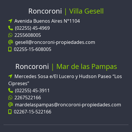
Roncoroni
Villa Gesell
Avenida Buenos Aires N°1104
(02255) 45-4969
2255608005
gesell@roncoroni-propiedades.com
02255-15-608005
Roncoroni
Mar de las Pampas
Mercedes Sosa e/El Lucero y Hudson Paseo “Los
Cipreses”
(02255) 45-3911
2267522166
mardelaspampas@roncoroni-propiedades.com
02267-15-522166