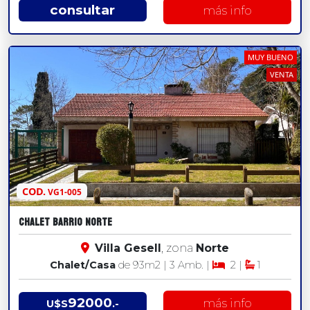
consultar
más info
MUY BUENO
VENTA
COD.
VG1-005
CHALET BARRIO NORTE
Villa Gesell
, zona
Norte
Chalet/Casa
de 93
m2
| 3 Amb. |
2 |
1
92000
más info
U$S
.-