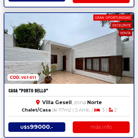
GRAN OPORTUNIDAD
EXCELENTE
VENTA
COD.
VG1-011
CASA "PORTO BELLO"
Villa Gesell
, zona
Norte
Chalet/Casa
de 117
m2
| 5 Amb. |
3 |
2
99000
más info
U$S
.-