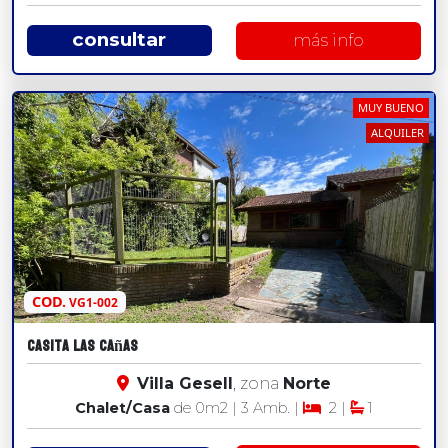
consultar
más info
MUY BUENO
ALQUILER
COD.
VG1-002
Casita las Cañas
Villa Gesell
, zona
Norte
Chalet/Casa
de 0
m2
| 3 Amb. |
2 |
1