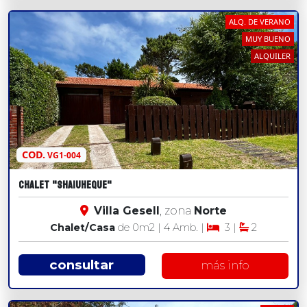
ALQ. DE VERANO
MUY BUENO
ALQUILER
COD.
VG1-004
CHALET "SHAIUHEQUE"
Villa Gesell
, zona
Norte
Chalet/Casa
de 0
m2
| 4 Amb. |
3 |
2
consultar
más info