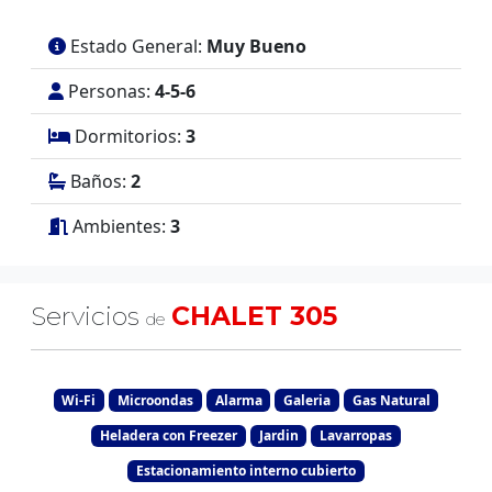
Estado General:
Muy Bueno
Personas:
4-5-6
Dormitorios:
3
Baños:
2
Ambientes:
3
Servicios
CHALET 305
de
Wi-Fi
Microondas
Alarma
Galeria
Gas Natural
Heladera con Freezer
Jardin
Lavarropas
Estacionamiento interno cubierto