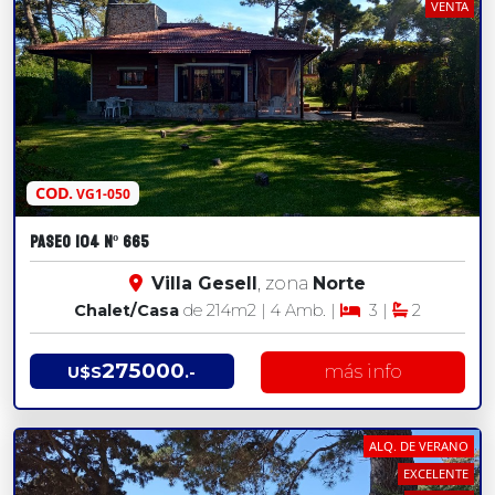
VENTA
COD.
VG1-050
PASEO 104 Nº 665
Villa Gesell
, zona
Norte
Chalet/Casa
de 214
m2
| 4 Amb. |
3 |
2
275000
más info
U$S
.-
ALQ. DE VERANO
EXCELENTE