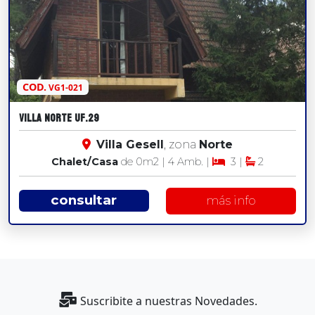
COD.
VG1-021
VILLA NORTE UF.29
Villa Gesell
, zona
Norte
Chalet/Casa
de 0
m2
| 4 Amb. |
3 |
2
consultar
más info
Suscribite a nuestras Novedades.