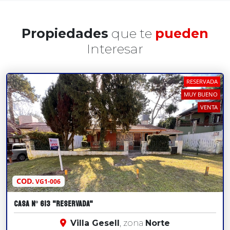
Propiedades
que te
pueden
Interesar
RESERVADA
MUY BUENO
VENTA
COD.
VG1-006
Casa Nº 613 "RESERVADA"
Villa Gesell
, zona
Norte