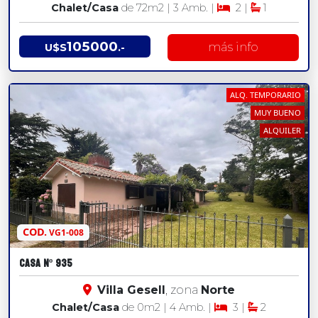
Chalet/Casa
de 72
m2
| 3 Amb. |
2 |
1
105000
más info
U$S
.-
ALQ. TEMPORARIO
MUY BUENO
ALQUILER
COD.
VG1-008
CASA Nº 935
Villa Gesell
, zona
Norte
Chalet/Casa
de 0
m2
| 4 Amb. |
3 |
2