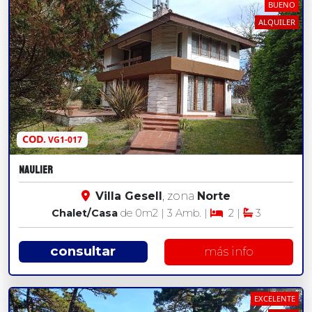
BUENO
ALQUILER
COD.
VG1-017
NAULIER
Villa Gesell
, zona
Norte
Chalet/Casa
de 0
m2
| 3 Amb. |
2 |
3
consultar
más info
EXCELENTE