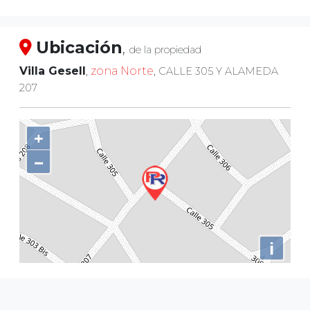
Ubicación
,
de la propiedad
Villa Gesell
,
zona Norte
,
CALLE 305 Y ALAMEDA
207
+
−
i