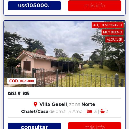
105000
más info
U$S
.-
ALQ. TEMPORARIO
MUY BUENO
ALQUILER
COD.
VG1-008
CASA Nº 935
Villa Gesell
, zona
Norte
Chalet/Casa
de 0
m2
| 4 Amb. |
3 |
2
consultar
más info