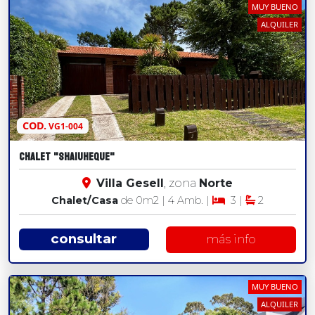
MUY BUENO
ALQUILER
COD.
VG1-004
CHALET "SHAIUHEQUE"
Villa Gesell
, zona
Norte
Chalet/Casa
de 0
m2
| 4 Amb. |
3 |
2
consultar
más info
MUY BUENO
ALQUILER