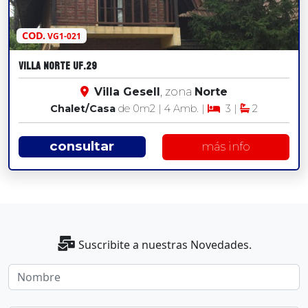
COD.
VG1-021
VILLA NORTE UF.29
Villa Gesell
, zona
Norte
Chalet/Casa
de 0
m2
| 4 Amb. |
3 |
2
consultar
más info
Suscribite a nuestras Novedades.
Nombre