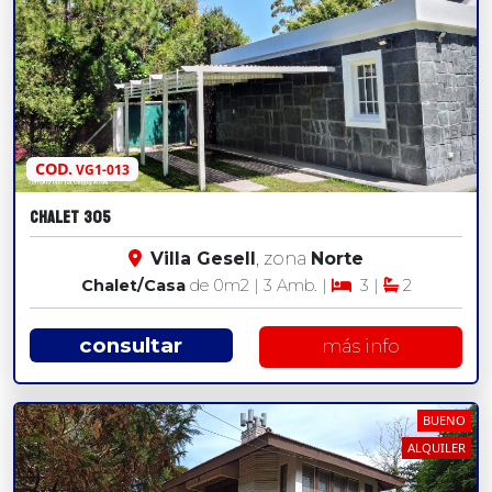
COD.
VG1-013
CHALET 305
Villa Gesell
, zona
Norte
Chalet/Casa
de 0
m2
| 3 Amb. |
3 |
2
consultar
más info
BUENO
ALQUILER