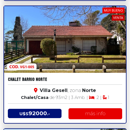
MUY BUENO
VENTA
COD.
VG1-005
CHALET BARRIO NORTE
Villa Gesell
, zona
Norte
Chalet/Casa
de 93
m2
| 3 Amb. |
2 |
1
92000
más info
U$S
.-