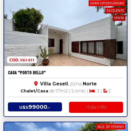
GRAN OPORTUNIDAD
EXCELENTE
VENTA
COD.
VG1-011
CASA "PORTO BELLO"
Villa Gesell
, zona
Norte
Chalet/Casa
de 117
m2
| 5 Amb. |
3 |
2
99000
más info
U$S
.-
ALQ. DE VERANO