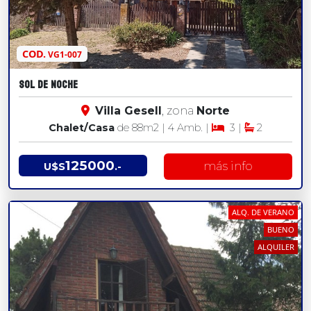
COD.
VG1-007
SOL DE NOCHE
Villa Gesell
, zona
Norte
Chalet/Casa
de 88
m2
| 4 Amb. |
3 |
2
125000
más info
U$S
.-
ALQ. DE VERANO
BUENO
ALQUILER