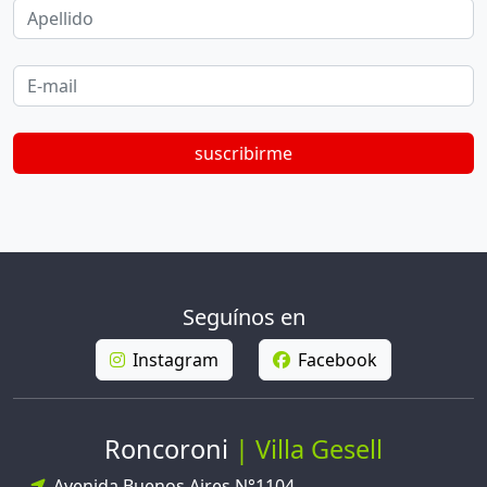
Apellido
E-mail
suscribirme
Seguínos en
Instagram
Facebook
Roncoroni
Villa Gesell
Avenida Buenos Aires N°1104