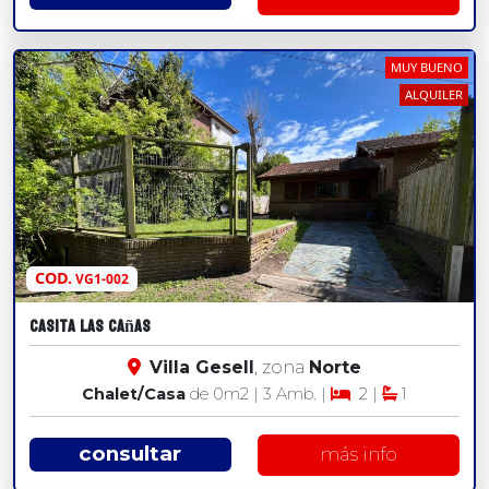
MUY BUENO
ALQUILER
COD.
VG1-002
Casita las Cañas
Villa Gesell
, zona
Norte
Chalet/Casa
de 0
m2
| 3 Amb. |
2 |
1
consultar
más info