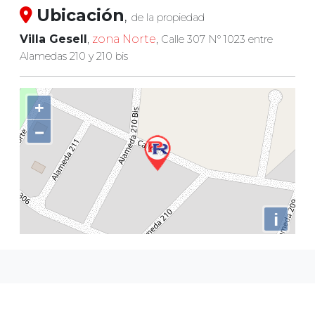
Ubicación
,
de la propiedad
Villa Gesell
,
zona Norte
,
Calle 307 Nº 1023 entre
Alamedas 210 y 210 bis
+
−
i