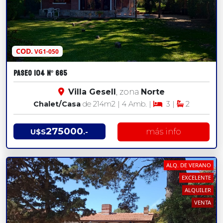
COD.
VG1-050
PASEO 104 Nº 665
Villa Gesell
, zona
Norte
Chalet/Casa
de 214
m2
| 4 Amb. |
3 |
2
275000
más info
U$S
.-
ALQ. DE VERANO
EXCELENTE
ALQUILER
VENTA