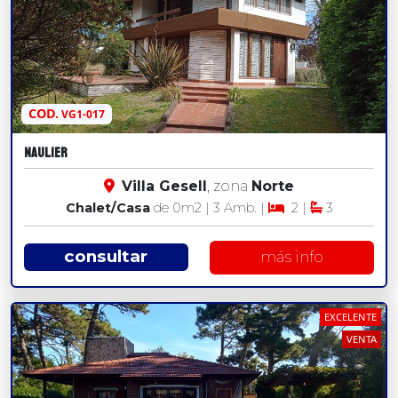
COD.
VG1-017
NAULIER
Villa Gesell
, zona
Norte
Chalet/Casa
de 0
m2
| 3 Amb. |
2 |
3
consultar
más info
EXCELENTE
VENTA