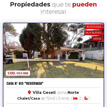
Propiedades
que te
pueden
Interesar
RESERVADA
MUY BUENO
VENTA
COD.
VG1-006
Casa Nº 613 "RESERVADA"
Villa Gesell
, zona
Norte
Chalet/Casa
de 72
m2
| 3 Amb. |
2 |
1