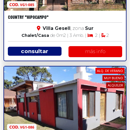
COD.
VG1-085
COUNTRY "HIPOCAMPO"
Villa Gesell
, zona
Sur
Chalet/Casa
de 0
m2
| 3 Amb. |
2 |
2
consultar
más info
ALQ. DE VERANO
MUY BUENO
ALQUILER
COD.
VG1-086