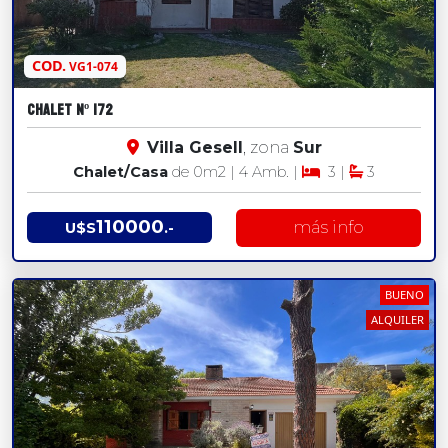
COD.
VG1-074
Chalet Nº 172
Villa Gesell
, zona
Sur
Chalet/Casa
de 0
m2
| 4 Amb. |
3 |
3
110000
más info
U$S
.-
BUENO
ALQUILER