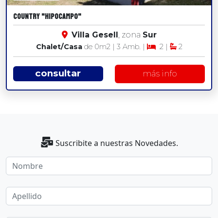
COUNTRY "HIPOCAMPO"
Villa Gesell
, zona
Sur
Chalet/Casa
de 0
m2
| 3 Amb. |
2 |
2
consultar
más info
Suscribite a nuestras Novedades.
Nombre
Apellido