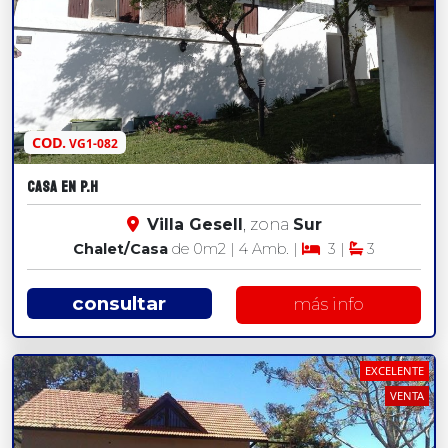
COD.
VG1-082
CASA EN P.H
Villa Gesell
, zona
Sur
Chalet/Casa
de 0
m2
| 4 Amb. |
3 |
3
consultar
más info
EXCELENTE
VENTA