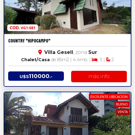
COD.
VG1-081
COUNTRY "HIPOCAMPO"
Villa Gesell
, zona
Sur
Chalet/Casa
de 85
m2
| 4 Amb. |
3 |
2
110000
más info
U$S
.-
EXCELENTE UBICACION
BUENO
VENTA