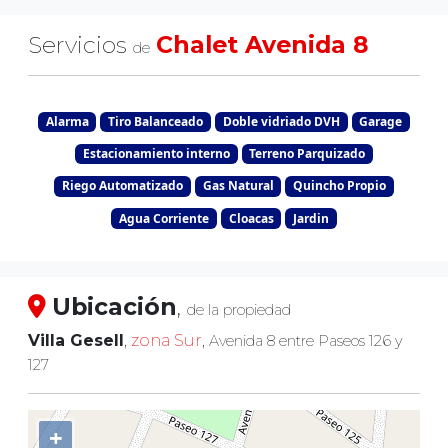
Servicios
Chalet Avenida 8
de
Alarma
Tiro Balanceado
Doble vidriado DVH
Garage
Estacionamiento interno
Terreno Parquizado
Riego Automatizado
Gas Natural
Quincho Propio
Agua Corriente
Cloacas
Jardin
Ubicación
,
de la propiedad
Villa Gesell
,
zona Sur
,
Avenida 8 entre Paseos 126 y
127
+