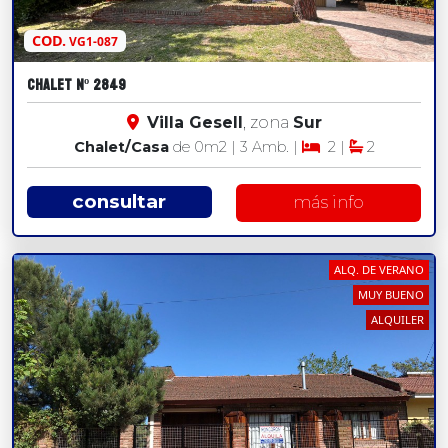
COD.
VG1-087
CHALET Nº 2849
Villa Gesell
, zona
Sur
Chalet/Casa
de 0
m2
| 3 Amb. |
2 |
2
consultar
más info
ALQ. DE VERANO
MUY BUENO
ALQUILER