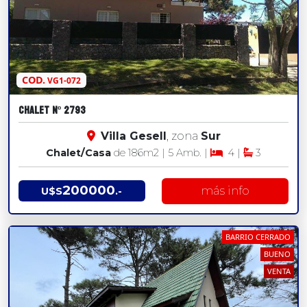
COD.
VG1-072
CHALET Nº 2793
Villa Gesell
, zona
Sur
Chalet/Casa
de 186
m2
| 5 Amb. |
4 |
3
200000
más info
U$S
.-
BARRIO CERRADO
BUENO
VENTA