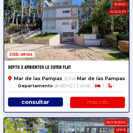
ALQ. DE VERANO
BUENO
ALQUILER
COD.
MP204
DEPTO 2 AMBIENTES LE CUYEN FLAT
Mar de las Pampas
, zona
Mar de las Pampas
Departamento
de 60
m2
| 2 Amb. |
1 |
1
consultar
más info
MUY BUENO