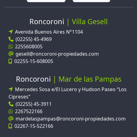
Instagram
Facebook
Roncoroni
Villa Gesell
Avenida Buenos Aires N°1104
(02255) 45-4969
2255608005
gesell@roncoroni-propiedades.com
02255-15-608005
Roncoroni
Mar de las Pampas
Mercedes Sosa e/El Lucero y Hudson Paseo “Los
Cipreses”
(02255) 45-3911
2267522166
mardelaspampas@roncoroni-propiedades.com
02267-15-522166