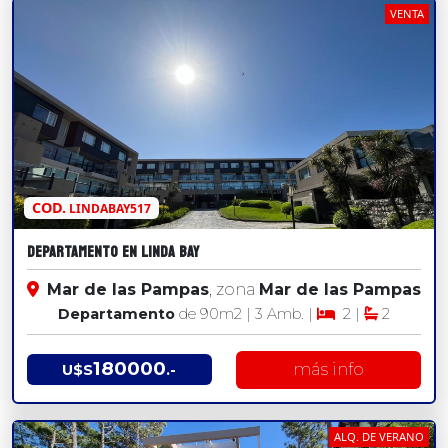
VENTA
COD.
LINDABAY517
DEPARTAMENTO EN LINDA BAY
Mar de las Pampas
, zona
Mar de las Pampas
Departamento
de 90
m2
| 3 Amb. |
2 |
2
180000
más info
U$S
.-