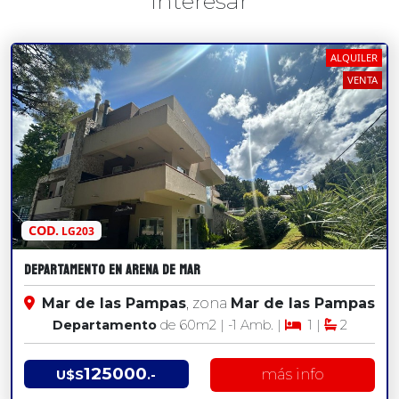
Interesar
ALQUILER
VENTA
COD.
LG203
DEPARTAMENTO EN ARENA DE MAR
Mar de las Pampas
, zona
Mar de las Pampas
Departamento
de 60
m2
| -1 Amb. |
1 |
2
125000
más info
U$S
.-