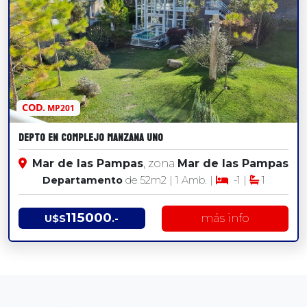
VENTA
COD.
MP201
DEPTO EN COMPLEJO MANZANA UNO
Mar de las Pampas
, zona
Mar de las Pampas
Departamento
de 52
m2
| 1 Amb. |
-1 |
1
115000
más info
U$S
.-