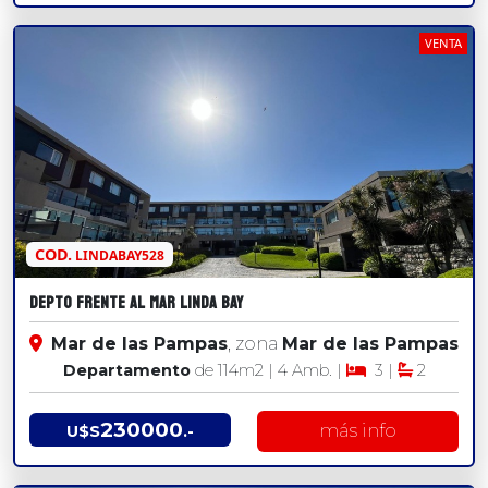
VENTA
COD.
LINDABAY528
DEPTO FRENTE AL MAR LINDA BAY
Mar de las Pampas
, zona
Mar de las Pampas
Departamento
de 114
m2
| 4 Amb. |
3 |
2
230000
más info
U$S
.-