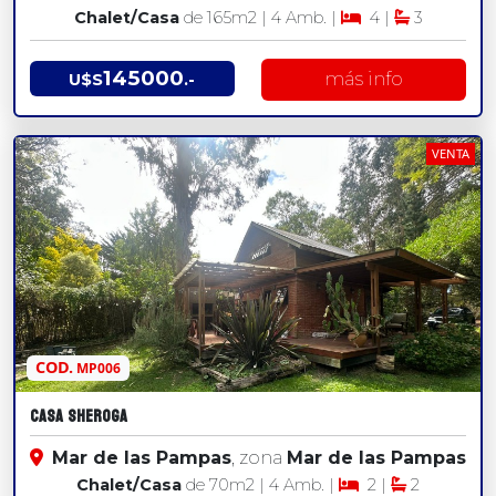
Chalet/Casa
de 165
m2
| 4 Amb. |
4 |
3
145000
más info
U$S
.-
VENTA
COD.
MP006
CASA SHEROGA
Mar de las Pampas
, zona
Mar de las Pampas
Chalet/Casa
de 70
m2
| 4 Amb. |
2 |
2