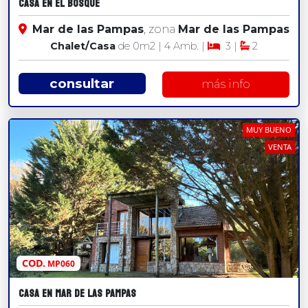
CASA EN EL BOSQUE
Mar de las Pampas
, zona
Mar de las Pampas
Chalet/Casa
de 0
m2
| 4 Amb. |
3 |
2
consultar
más info
MUY BUENO
VENTA
COD.
MP060
CASA EN MAR DE LAS PAMPAS