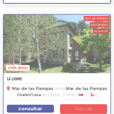
ALQ. DE VERANO
MUY BUENO
ALQUILER
COD.
MP022
La Liebre
Mar de las Pampas
, zona
Mar de las Pampas
Chalet/Casa
de 100
m2
| 3 Amb. |
2 |
2
consultar
más info