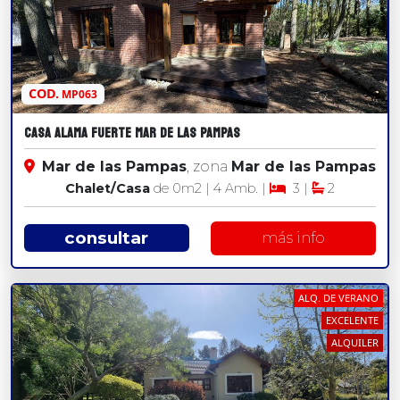
COD.
MP063
CASA ALAMA FUERTE MAR DE LAS PAMPAS
Mar de las Pampas
, zona
Mar de las Pampas
Chalet/Casa
de 0
m2
| 4 Amb. |
3 |
2
consultar
más info
ALQ. DE VERANO
EXCELENTE
ALQUILER