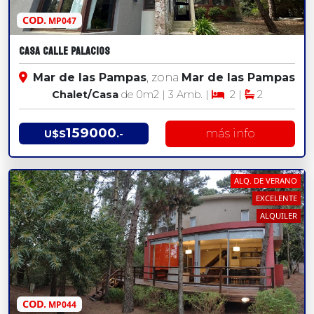
COD.
MP047
CASA CALLE PALACIOS
Mar de las Pampas
, zona
Mar de las Pampas
Chalet/Casa
de 0
m2
| 3 Amb. |
2 |
2
159000
más info
U$S
.-
ALQ. DE VERANO
EXCELENTE
ALQUILER
COD.
MP044