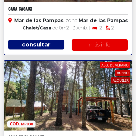
CASA CASAUX
Mar de las Pampas
, zona
Mar de las Pampas
Chalet/Casa
de 0
m2
| 3 Amb. |
2 |
2
consultar
más info
ALQ. DE VERANO
BUENO
ALQUILER
COD.
MP038