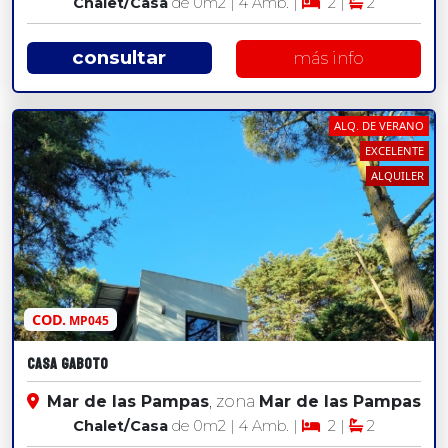
Chalet/Casa
de 0
m2
| 4 Amb. |
2 |
2
consultar
más info
ALQ. DE VERANO
EXCELENTE
ALQUILER
COD.
MP045
Casa Gaboto
Mar de las Pampas
, zona
Mar de las Pampas
Chalet/Casa
de 0
m2
| 4 Amb. |
2 |
2