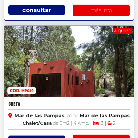
consultar
más info
ALQUILER
COD.
MP049
Greta
Mar de las Pampas
, zona
Mar de las Pampas
Chalet/Casa
de 0
m2
| 4 Amb. |
3 |
2