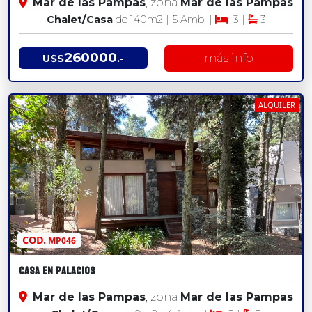
Mar de las Pampas
, zona
Mar de las Pampas
Chalet/Casa
de 140
m2
| 5 Amb. |
3 |
3
260000
más info
U$S
.-
ALQUILER
COD.
MP046
Casa en Palacios
Mar de las Pampas
, zona
Mar de las Pampas