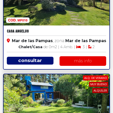
COD.
MP010
CASA ANGELUS
Mar de las Pampas
, zona
Mar de las Pampas
Chalet/Casa
de 0
m2
| 4 Amb. |
3 |
2
consultar
más info
ALQ. DE VERANO
MUY BUENO
ALQUILER