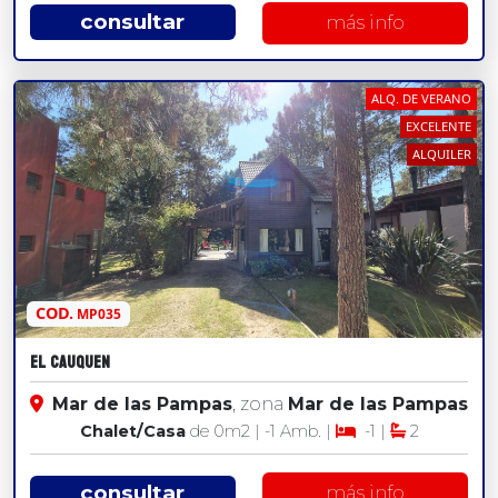
consultar
más info
ALQ. DE VERANO
EXCELENTE
ALQUILER
COD.
MP035
El Cauquen
Mar de las Pampas
, zona
Mar de las Pampas
Chalet/Casa
de 0
m2
| -1 Amb. |
-1 |
2
consultar
más info