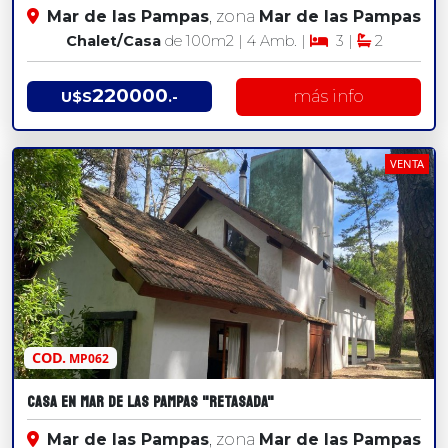
Mar de las Pampas
, zona
Mar de las Pampas
Chalet/Casa
de 100
m2
| 4 Amb. |
3 |
2
220000
más info
U$S
.-
VENTA
COD.
MP062
CASA EN MAR DE LAS PAMPAS "RETASADA"
Mar de las Pampas
, zona
Mar de las Pampas