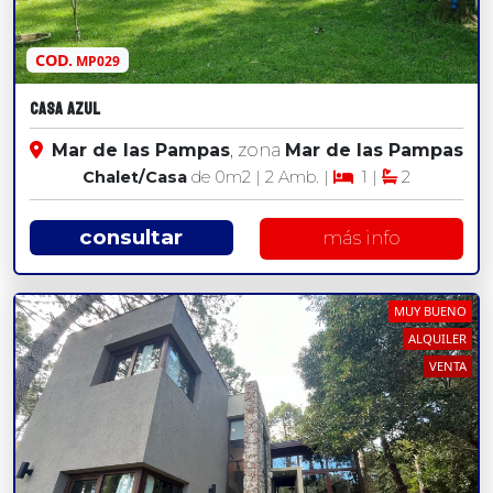
COD.
MP029
Casa Azul
Mar de las Pampas
, zona
Mar de las Pampas
Chalet/Casa
de 0
m2
| 2 Amb. |
1 |
2
consultar
más info
MUY BUENO
ALQUILER
VENTA