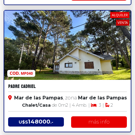
ALQUILER
VENTA
COD.
MP040
Padre Cadriel
Mar de las Pampas
, zona
Mar de las Pampas
Chalet/Casa
de 0
m2
| 4 Amb. |
3 |
2
148000
más info
U$S
.-