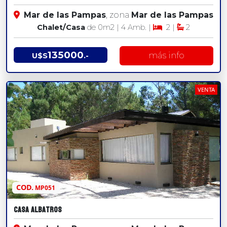
Mar de las Pampas
, zona
Mar de las Pampas
Chalet/Casa
de 0
m2
| 4 Amb. |
2 |
2
135000
más info
U$S
.-
VENTA
COD.
MP051
Casa Albatros