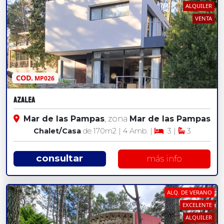
ALQUILER
VENTA
COD.
MP026
AZALEA
Mar de las Pampas
, zona
Mar de las Pampas
Chalet/Casa
de 170
m2
| 4 Amb. |
3 |
3
consultar
más info
ALQ. DE VERANO
EXCELENTE
ALQUILER