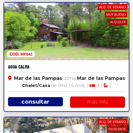
ALQ. DE VERANO
MUY BUENO
ALQUILER
COD.
MP042
Agua Calma
Mar de las Pampas
, zona
Mar de las Pampas
Chalet/Casa
de 0
m2
| 5 Amb. |
3 |
2
consultar
más info
ALQ. DE VERANO
EXCELENTE