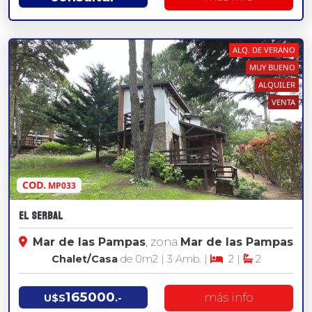
ALQ. DE VERANO
MUY BUENO
ALQUILER
VENTA
COD.
MP033
El Serbal
Mar de las Pampas
, zona
Mar de las Pampas
Chalet/Casa
de 0
m2
| 3 Amb. |
2 |
2
165000
más info
U$S
.-