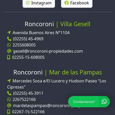
Instagram
Facebook
Roncoroni
Villa Gesell
Avenida Buenos Aires N°1104
(02255) 45-4969
2255608005
gesell@roncoroni-propiedades.com
02255-15-608005
Roncoroni
Mar de las Pampas
Mercedes Sosa e/El Lucero y Hudson Paseo “Los
Cipreses”
(02255) 45-3911
2267522166
Contactanos!
mardelaspampas@roncoroni-propiedades.com
02267-15-522166