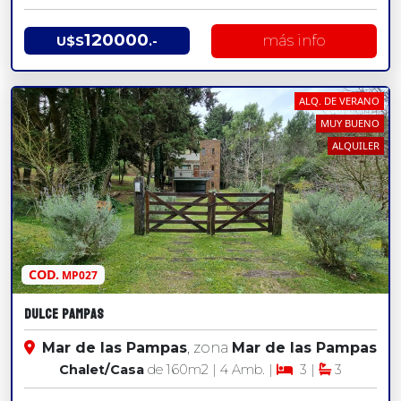
120000
más info
U$S
.-
ALQ. DE VERANO
MUY BUENO
ALQUILER
COD.
MP027
Dulce Pampas
Mar de las Pampas
, zona
Mar de las Pampas
Chalet/Casa
de 160
m2
| 4 Amb. |
3 |
3