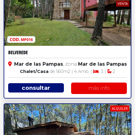
VENTA
COD.
MP016
BELVEREDE
Mar de las Pampas
, zona
Mar de las Pampas
Chalet/Casa
de 160
m2
| 4 Amb. |
3 |
2
consultar
más info
ALQUILER