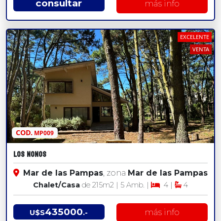
consultar
más info
EXCELENTE
VENTA
COD.
MP009
LOS NONOS
Mar de las Pampas
, zona
Mar de las Pampas
Chalet/Casa
de 215
m2
| 5 Amb. |
4 |
4
435000
más info
U$S
.-