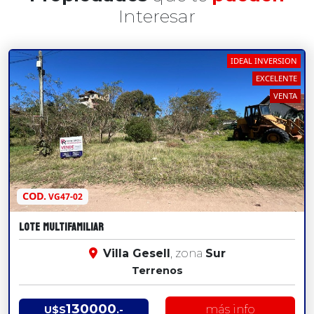
Interesar
IDEAL INVERSION
EXCELENTE
VENTA
COD.
VG47-02
LOTE MULTIFAMILIAR
Villa Gesell
, zona
Sur
Terrenos
130000
más info
U$S
.-