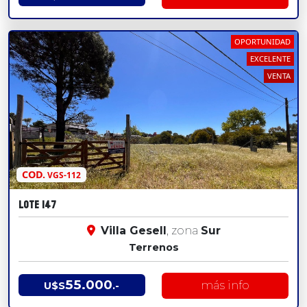
OPORTUNIDAD
EXCELENTE
VENTA
COD.
VGS-112
LOTE 147
Villa Gesell
, zona
Sur
Terrenos
55.000
más info
U$S
.-