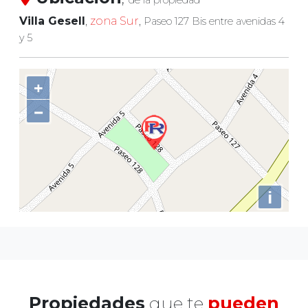
Villa Gesell
,
zona Sur
,
Paseo 127 Bis entre avenidas 4
y 5
+
−
i
Propiedades
que te
pueden