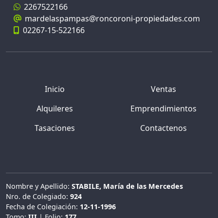
2267522166
mardelaspampas@roncoroni-propiedades.com
02267-15-522166
Inicio
Ventas
Alquileres
Emprendimientos
Tasaciones
Contactenos
Nombre y Apellido:
STABILE, María de las Mercedes
Nro. de Colegiado:
924
Fecha de Colegiación:
12-11-1996
Tomo:
III
| Folio:
177