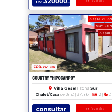
320000
más info
U$S
.-
ALQ. DE VERA
MUY BUE
ALQUIL
COD.
VG1-086
COUNTRY "HIPOCAMPO"
Villa Gesell
, zona
Sur
Chalet/Casa
de 0
m2
| 3 Amb. |
2 |
2
consultar
más info