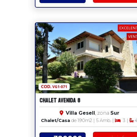
EXCELEN
VEN
COD.
VG1-071
Chalet Avenida 8
Villa Gesell
, zona
Sur
Chalet/Casa
de 190
m2
| 5 Amb. |
3 |