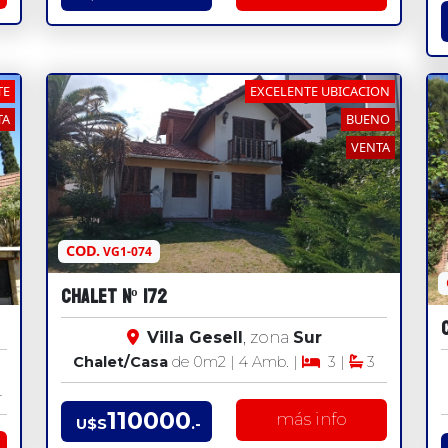
TE
EXCELENTE UBICACION
TA
BUENO
VENTA
COD.
VG1-074
Chalet Nº 172
Villa Gesell
, zona
Sur
Chalet/Casa
de 0
m2
| 4 Amb. |
3 |
3
4
110000
más info
U$S
.-