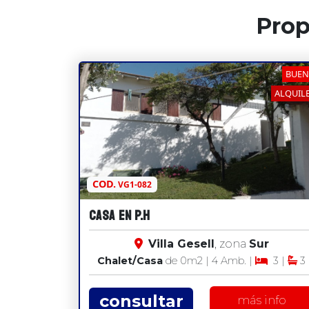
Prop
BUE
ALQUIL
COD.
VG1-082
CASA EN P.H
Villa Gesell
, zona
Sur
Chalet/Casa
de 0
m2
| 4 Amb. |
3 |
3
consultar
más info