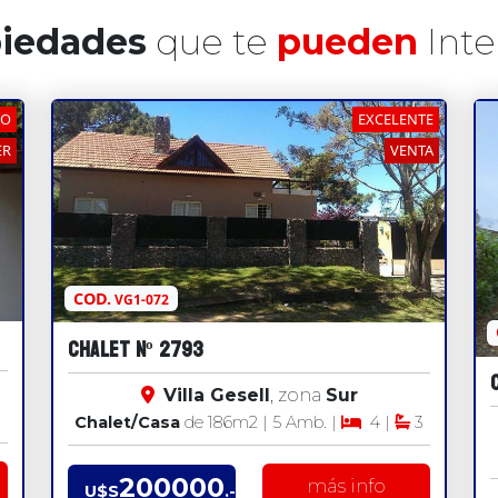
iedades
que te
pueden
Inte
NO
EXCELENTE
ER
VENTA
COD.
VG1-072
CHALET Nº 2793
Villa Gesell
, zona
Sur
Chalet/Casa
de 186
m2
| 5 Amb. |
4 |
3
200000
más info
U$S
.-