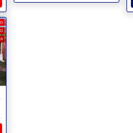
NO
NO
ER