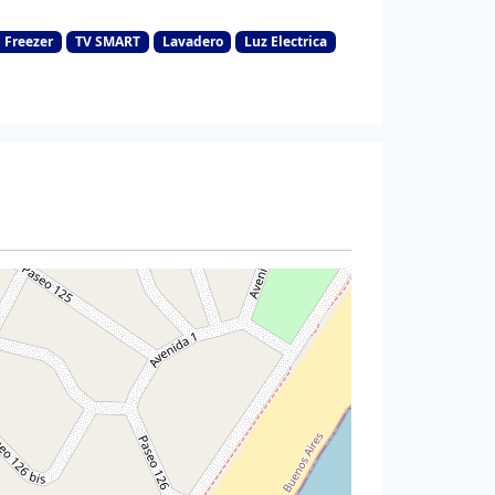
 Freezer
TV SMART
Lavadero
Luz Electrica