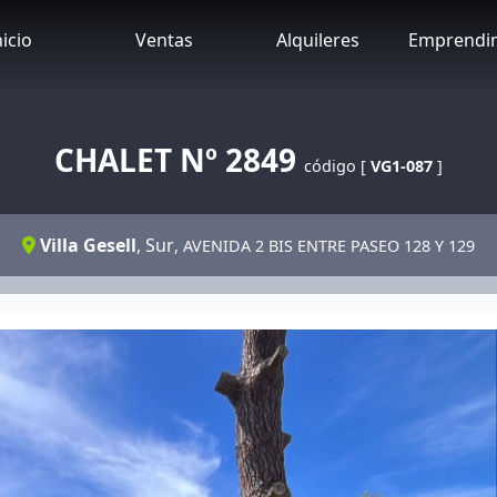
nicio
Ventas
Alquileres
Emprendi
CHALET Nº 2849
código [
VG1-087
]
Villa Gesell
,
Sur
, AVENIDA 2 BIS ENTRE PASEO 128 Y 129