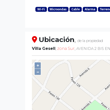
Wi-Fi
Microondas
Cable
Alarma
Terren
Ubicación
,
de la propiedad
Villa Gesell
,
zona Sur
,
AVENIDA 2 BIS EN
+
−