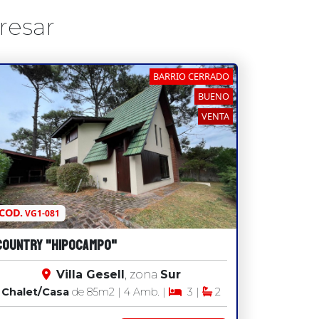
resar
BARRIO CERRADO
BUENO
VENTA
COD.
VG1-081
COUNTRY "HIPOCAMPO"
Villa Gesell
, zona
Sur
Chalet/Casa
de 85
m2
| 4 Amb. |
3 |
2