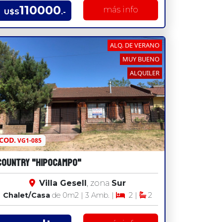
110000
más info
U$S
.-
ALQ. DE VERANO
MUY BUENO
ALQUILER
COD.
VG1-085
COUNTRY "HIPOCAMPO"
Villa Gesell
, zona
Sur
Chalet/Casa
de 0
m2
| 3 Amb. |
2 |
2