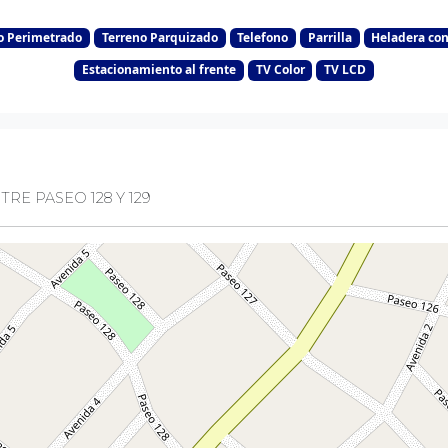
o Perimetrado
Terreno Parquizado
Telefono
Parrilla
Heladera con
Estacionamiento al frente
TV Color
TV LCD
TRE PASEO 128 Y 129