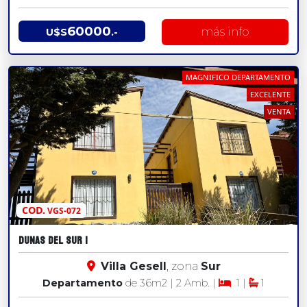
60000
más info
U$S
.-
MAGNIFICO DEPARTAMENTO
EXCELENTE
VENTA
COD.
VGS-072
DUNAS DEL SUR 1
Villa Gesell
, zona
Sur
Departamento
de 36
m2
| 2 Amb. |
1 |
1