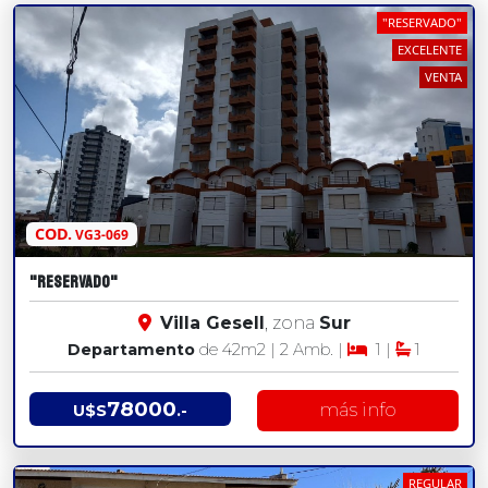
"RESERVADO"
EXCELENTE
VENTA
COD.
VG3-069
"RESERVADO"
Villa Gesell
, zona
Sur
Departamento
de 42
m2
| 2 Amb. |
1 |
1
78000
más info
U$S
.-
REGULAR