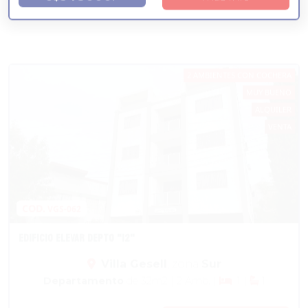
2 AMBIENTES CON COCHERA
MUY BUENO
ALQUILER
VENTA
COD.
VGS-062
EDIFICIO ELEVAR DEPTO "12"
Villa Gesell
, zona
Sur
Departamento
de 32
m2
| 2 Amb. |
1 |
1
35000
más info
U$S
.-
COD.
VGS-117
HERMOSO DEPARTAMENTO EN VENTA