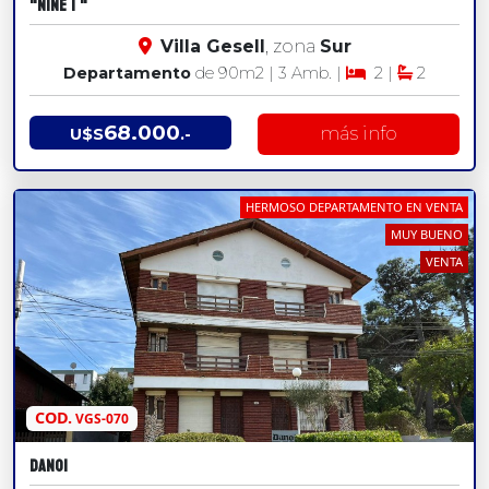
"NINE 1 "
Villa Gesell
, zona
Sur
Departamento
de 90
m2
| 3 Amb. |
2 |
2
68.000
más info
U$S
.-
HERMOSO DEPARTAMENTO EN VENTA
MUY BUENO
VENTA
COD.
VGS-070
DANOI