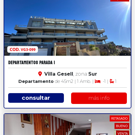
COD.
VG3-099
DEPARTAMENTOS PARADA 1
Villa Gesell
, zona
Sur
Departamento
de 45
m2
| 1 Amb. |
-1 |
1
consultar
más info
RETASADO
BUENO
VENTA