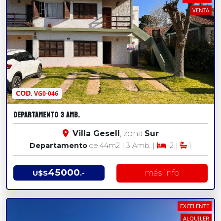
VENTA
COD.
VG0-046
DEPARTAMENTO 3 AMB.
Villa Gesell
, zona
Sur
Departamento
de 44
m2
| 3 Amb. |
2 |
1
45000
más info
U$S
.-
EXCELENTE
ALQUILER