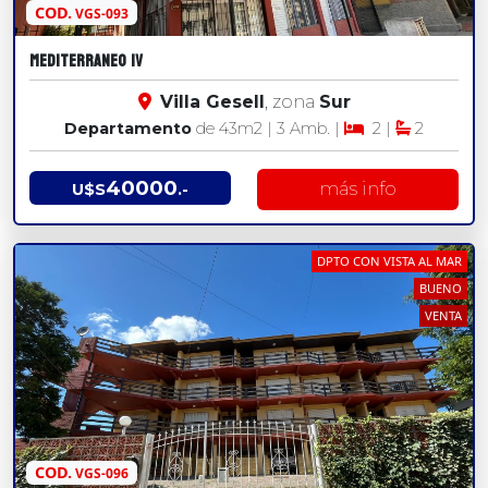
COD.
VGS-093
MEDITERRANEO IV
Villa Gesell
, zona
Sur
Departamento
de 43
m2
| 3 Amb. |
2 |
2
40000
más info
U$S
.-
DPTO CON VISTA AL MAR
BUENO
VENTA
COD.
VGS-096