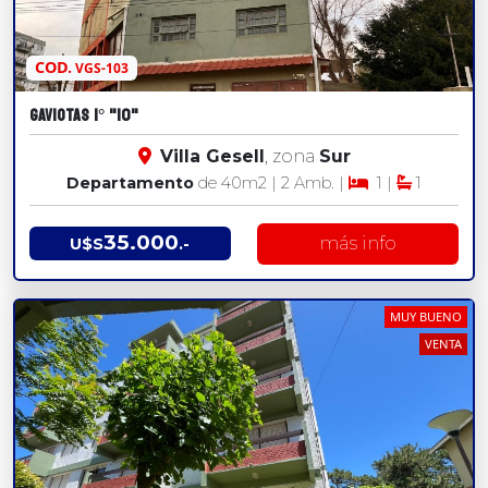
COD.
VGS-103
GAVIOTAS 1° "10"
Villa Gesell
, zona
Sur
Departamento
de 40
m2
| 2 Amb. |
1 |
1
35.000
más info
U$S
.-
MUY BUENO
VENTA