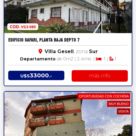
COD.
VG3-080
EDIFICIO SAFARI, PLANTA BAJA DEPTO 7
Villa Gesell
, zona
Sur
Departamento
de 0
m2
| 2 Amb. |
1 |
1
33000
más info
U$S
.-
OPORTUNIDAD CON COCHERA
MUY BUENO
VENTA