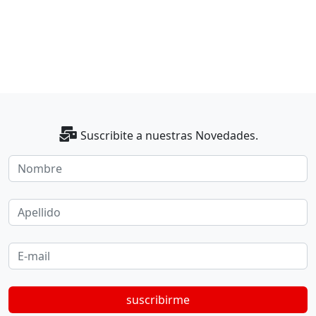
48000
más info
U$S
.-
Suscribite a nuestras Novedades.
Nombre
Apellido
E-mail
suscribirme