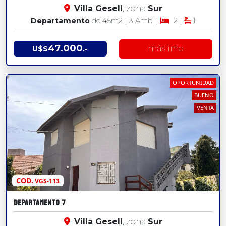
Villa Gesell
, zona
Sur
Departamento
de 45
m2
| 3 Amb. |
2 |
1
47.000
más info
U$S
.-
OPORTUNIDAD
BUENO
VENTA
COD.
VGS-113
DEPARTAMENTO 7
Villa Gesell
, zona
Sur