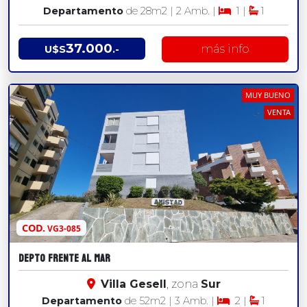
Departamento
de 28
m2
| 2 Amb. |
1 |
1
37.000
más info
U$S
.-
MUY BUENO
VENTA
COD.
VG3-085
DEPTO FRENTE AL MAR
Villa Gesell
, zona
Sur
Departamento
de 52
m2
| 3 Amb. |
2 |
1