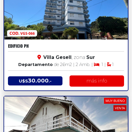
COD.
VGS-066
EDIFICIO PH
Villa Gesell
, zona
Sur
Departamento
de 26
m2
| 2 Amb. |
1 |
1
30.000
más info
U$S
.-
MUY BUENO
VENTA