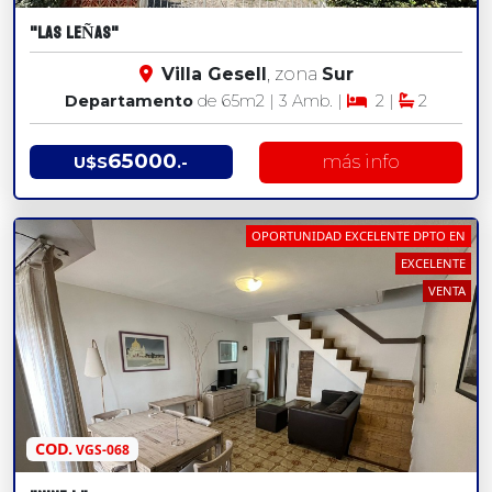
"LAS LEÑAS"
Villa Gesell
, zona
Sur
Departamento
de 65
m2
| 3 Amb. |
2 |
2
65000
más info
U$S
.-
OPORTUNIDAD EXCELENTE DPTO EN
EXCELENTE
VENTA
COD.
VGS-068