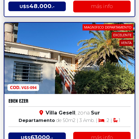
48.000
más info
U$S
.-
MAGNIFICO DEPARTAMENTO
EXCELENTE
VENTA
COD.
VGS-094
EBEN EZER
Villa Gesell
, zona
Sur
Departamento
de 50
m2
| 3 Amb. |
2 |
1
63000
más info
U$S
.-