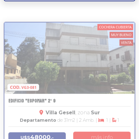
COCHERA CUBIERTA
MUY BUENO
VENTA
COD.
VG3-081
EDIFICIO "ESPOMAR" 2º 9
Villa Gesell
, zona
Sur
Departamento
de 31
m2
| 2 Amb. |
1 |
1
48000
más info
U$S
.-