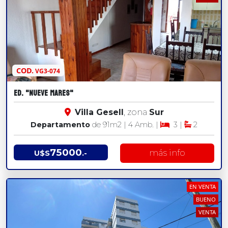
COD.
VG3-074
ED. "NUEVE MARES"
Villa Gesell
, zona
Sur
Departamento
de 91
m2
| 4 Amb. |
3 |
2
75000
más info
U$S
.-
EN VENTA
BUENO
VENTA