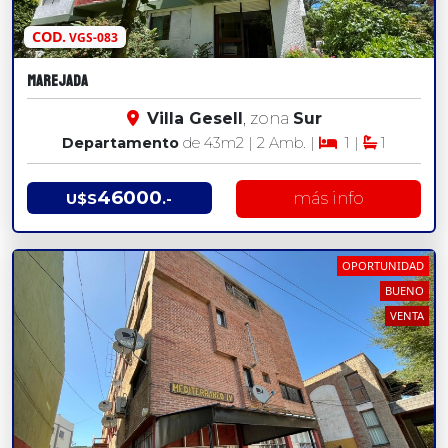
COD.
VGS-083
MAREJADA
Villa Gesell
, zona
Sur
Departamento
de 43
m2
| 2 Amb. |
1 |
1
46000
más info
U$S
.-
OPORTUNIDAD
BUENO
VENTA