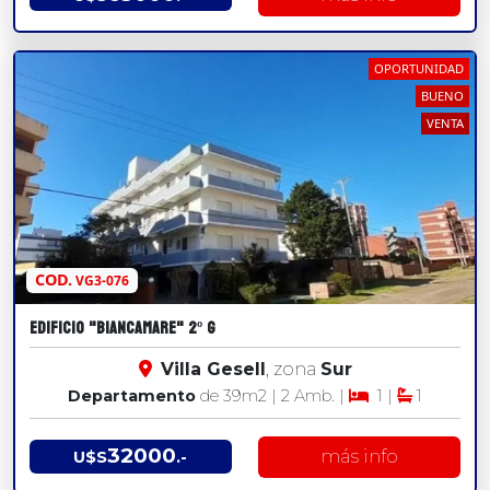
OPORTUNIDAD
BUENO
VENTA
COD.
VG3-076
EDIFICIO "BIANCAMARE" 2º G
Villa Gesell
, zona
Sur
Departamento
de 39
m2
| 2 Amb. |
1 |
1
32000
más info
U$S
.-