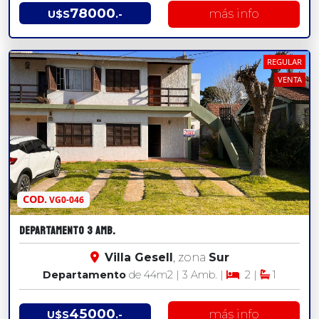
78000
más info
U$S
.-
REGULAR
VENTA
COD.
VG0-046
DEPARTAMENTO 3 AMB.
Villa Gesell
, zona
Sur
Departamento
de 44
m2
| 3 Amb. |
2 |
1
45000
más info
U$S
.-