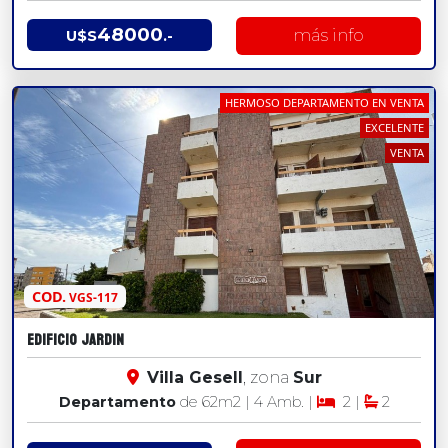
48000
más info
U$S
.-
HERMOSO DEPARTAMENTO EN VENTA
EXCELENTE
VENTA
COD.
VGS-117
EDIFICIO JARDIN
Villa Gesell
, zona
Sur
Departamento
de 62
m2
| 4 Amb. |
2 |
2