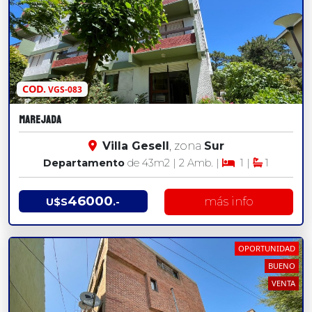
COD.
VGS-083
MAREJADA
Villa Gesell
, zona
Sur
Departamento
de 43
m2
| 2 Amb. |
1 |
1
46000
más info
U$S
.-
OPORTUNIDAD
BUENO
VENTA