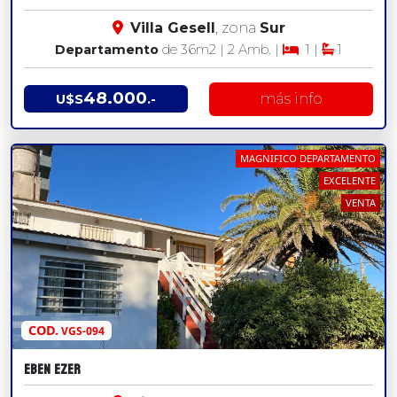
Villa Gesell
, zona
Sur
Departamento
de 36
m2
| 2 Amb. |
1 |
1
48.000
más info
U$S
.-
MAGNIFICO DEPARTAMENTO
EXCELENTE
VENTA
COD.
VGS-094
EBEN EZER