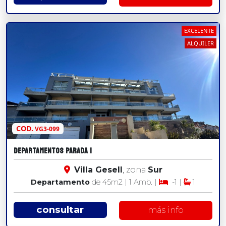
EXCELENTE
ALQUILER
COD.
VG3-099
DEPARTAMENTOS PARADA 1
Villa Gesell
, zona
Sur
Departamento
de 45
m2
| 1 Amb. |
-1 |
1
consultar
más info