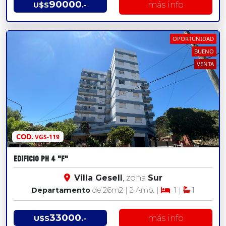
90000
más info
U$S
.-
OPORTUNIDAD
BUENO
VENTA
COD.
VGS-119
EDIFICIO PH 4 "F"
Villa Gesell
, zona
Sur
Departamento
de 26
m2
| 2 Amb. |
1 |
1
33000
más info
U$S
.-