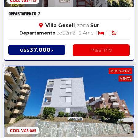
COD.
VGS-113
DEPARTAMENTO 7
Villa Gesell
, zona
Sur
Departamento
de 28
m2
| 2 Amb. |
1 |
1
37.000
más info
U$S
.-
MUY BUENO
VENTA
COD.
VG3-085