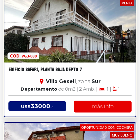
VENTA
COD.
VG3-080
EDIFICIO SAFARI, PLANTA BAJA DEPTO 7
Villa Gesell
, zona
Sur
Departamento
de 0
m2
| 2 Amb. |
1 |
1
33000
más info
U$S
.-
OPORTUNIDAD CON COCHERA
MUY BUENO