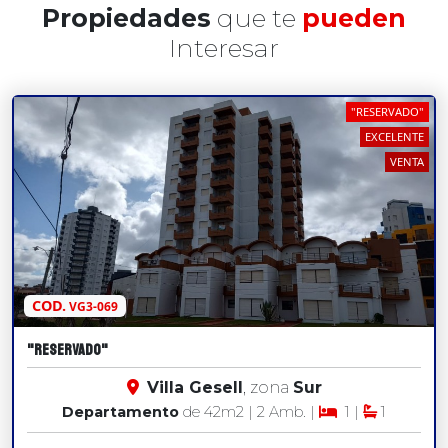
Propiedades
que te
pueden
Interesar
"RESERVADO"
EXCELENTE
VENTA
COD.
VG3-069
"RESERVADO"
Villa Gesell
, zona
Sur
Departamento
de 42
m2
| 2 Amb. |
1 |
1