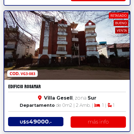
RETASADO
BUENO
VENTA
COD.
VG3-083
EDIFICIO ROSAMAR
Villa Gesell
, zona
Sur
Departamento
de 0
m2
| 2 Amb. |
1 |
1
49000
más info
U$S
.-