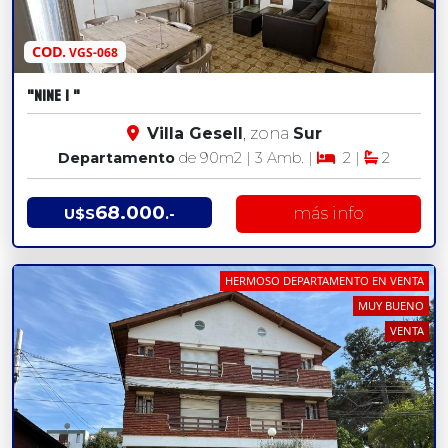
COD.
VGS-068
"NINE 1 "
Villa Gesell
, zona
Sur
Departamento
de 90
m2
| 3 Amb. |
2 |
2
68.000
más info
U$S
.-
HERMOSO DEPARTAMENTO EN VENTA
MUY BUENO
VENTA