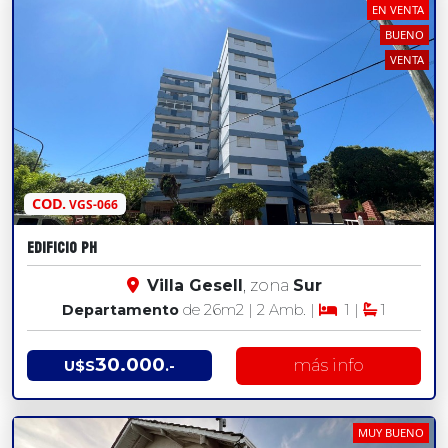
EN VENTA
BUENO
VENTA
COD.
VGS-066
EDIFICIO PH
Villa Gesell
, zona
Sur
Departamento
de 26
m2
| 2 Amb. |
1 |
1
30.000
más info
U$S
.-
MUY BUENO