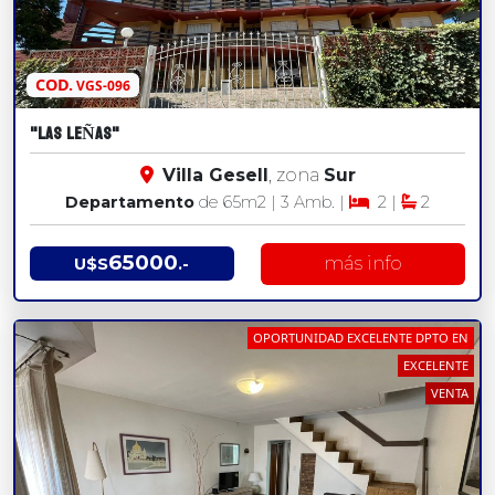
COD.
VGS-096
"LAS LEÑAS"
Villa Gesell
, zona
Sur
Departamento
de 65
m2
| 3 Amb. |
2 |
2
65000
más info
U$S
.-
OPORTUNIDAD EXCELENTE DPTO EN
EXCELENTE
VENTA