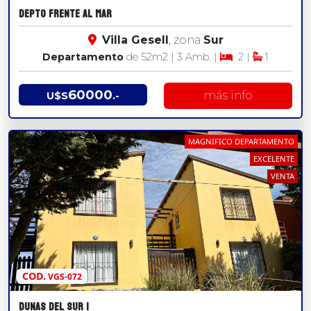
DEPTO FRENTE AL MAR
Villa Gesell
, zona
Sur
Departamento
de 52
m2
| 3 Amb. |
2 |
1
60000
más info
U$S
.-
MAGNIFICO DEPARTAMENTO
EXCELENTE
VENTA
COD.
VGS-072
DUNAS DEL SUR 1