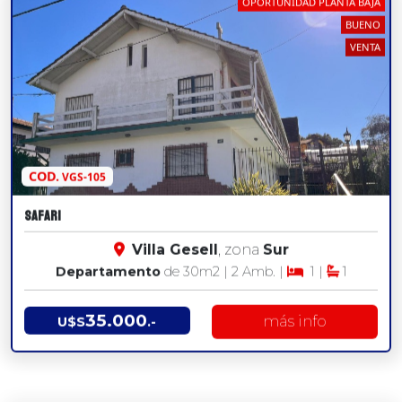
OPORTUNIDAD PLANTA BAJA
BUENO
VENTA
COD.
VGS-105
safari
Villa Gesell
, zona
Sur
Departamento
de 30
m2
| 2 Amb. |
1 |
1
35.000
más info
U$S
.-
MAGNIFICO DEPARTAMENTO