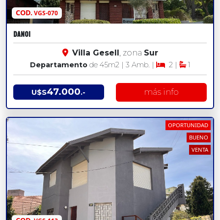
COD.
VGS-070
DANOI
Villa Gesell
, zona
Sur
Departamento
de 45
m2
| 3 Amb. |
2 |
1
47.000
más info
U$S
.-
OPORTUNIDAD
BUENO
VENTA