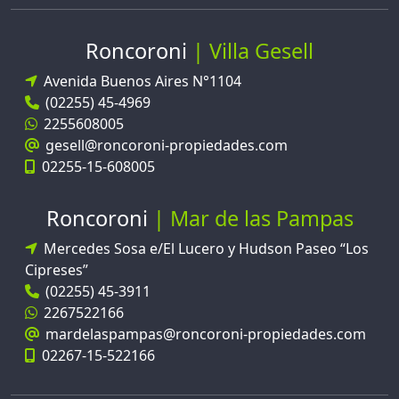
Roncoroni
Villa Gesell
Avenida Buenos Aires N°1104
(02255) 45-4969
2255608005
gesell@roncoroni-propiedades.com
02255-15-608005
Roncoroni
Mar de las Pampas
Mercedes Sosa e/El Lucero y Hudson Paseo “Los
Cipreses”
(02255) 45-3911
2267522166
mardelaspampas@roncoroni-propiedades.com
02267-15-522166