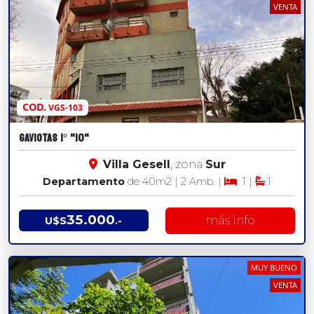
VENTA
COD.
VGS-103
GAVIOTAS 1° "10"
Villa Gesell
, zona
Sur
Departamento
de 40
m2
| 2 Amb. |
1 |
1
35.000
más info
U$S
.-
MUY BUENO
VENTA