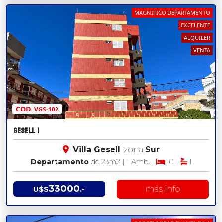
MAGNIFICO DEPARTAMENTO
EXCELENTE
ALQUILER
VENTA
COD.
VGS-102
GESELL I
Villa Gesell
, zona
Sur
Departamento
de 23
m2
| 1 Amb. |
0 |
1
33000
más info
U$S
.-