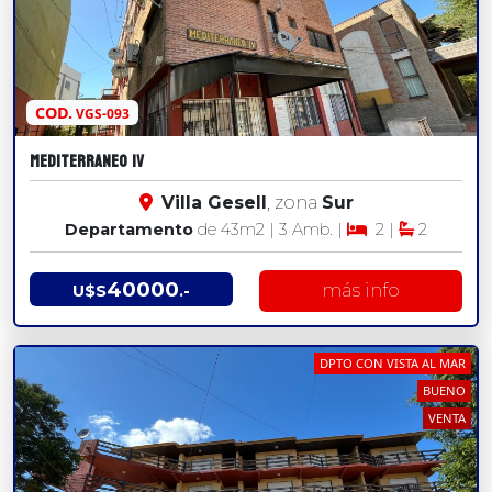
COD.
VGS-093
MEDITERRANEO IV
Villa Gesell
, zona
Sur
Departamento
de 43
m2
| 3 Amb. |
2 |
2
40000
más info
U$S
.-
DPTO CON VISTA AL MAR
BUENO
VENTA