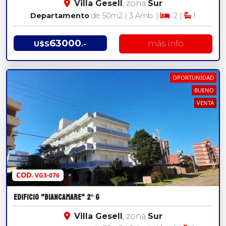
Villa Gesell
, zona
Sur
Departamento
de 50
m2
| 3 Amb. |
2 |
1
63000
más info
U$S
.-
OPORTUNIDAD
BUENO
VENTA
COD.
VG3-076
EDIFICIO "BIANCAMARE" 2º G
Villa Gesell
, zona
Sur