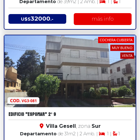
Departamento
de 39
m2
| 2 Amb. |
1 |
1
32000
más info
U$S
.-
COCHERA CUBIERTA
MUY BUENO
VENTA
COD.
VG3-081
EDIFICIO "ESPOMAR" 2º 9
Villa Gesell
, zona
Sur
Departamento
de 31
m2
| 2 Amb. |
1 |
1