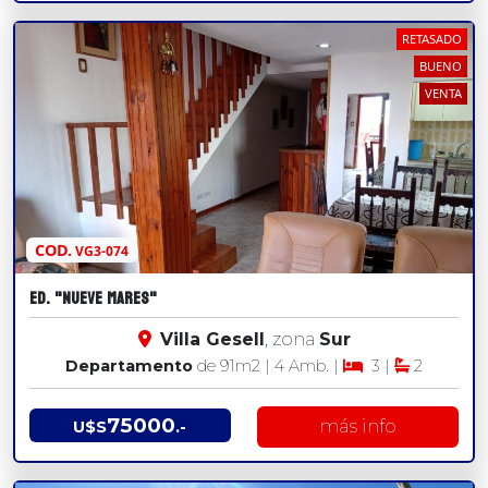
RETASADO
BUENO
VENTA
COD.
VG3-074
ED. "NUEVE MARES"
Villa Gesell
, zona
Sur
Departamento
de 91
m2
| 4 Amb. |
3 |
2
75000
más info
U$S
.-