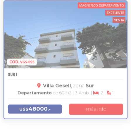
EXCELENTE
VENTA
COD.
VGS-095
SUR 1
Villa Gesell
, zona
Sur
Departamento
de 60
m2
| 3 Amb. |
2 |
1
48000
más info
U$S
.-
RETASADO, OPORTUNIDAD
MUY BUENO
ALQUILER