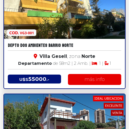
COD.
VG3-001
DEPTO DOS AMBIENTES BARRIO NORTE
Villa Gesell
, zona
Norte
Departamento
de 58
m2
| 2 Amb. |
1 |
1
55000
más info
U$S
.-
IDEAL UBICACION
EXCELENTE
VENTA