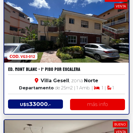
VENTA
COD.
VG3-012
ED. MONT BLANC - 1º PISO POR ESCALERA
Villa Gesell
, zona
Norte
Departamento
de 25
m2
| 1 Amb. |
1 |
1
33000
más info
U$S
.-
BUENO
VENTA