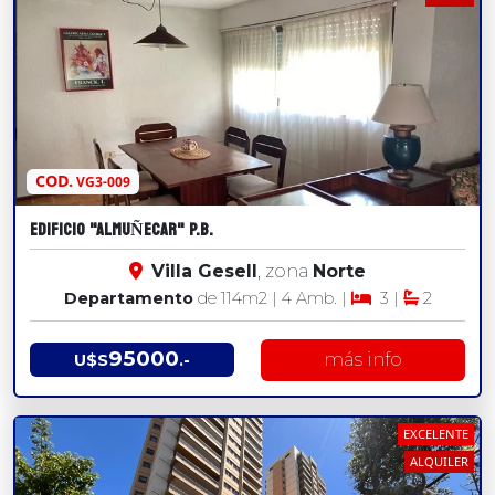
COD.
VG3-009
EDIFICIO "ALMUÑECAR" P.B.
Villa Gesell
, zona
Norte
Departamento
de 114
m2
| 4 Amb. |
3 |
2
95000
más info
U$S
.-
EXCELENTE
ALQUILER