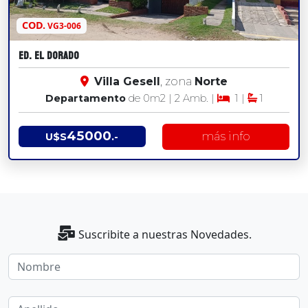
COD.
VG3-006
Ed. El dorado
Villa Gesell
, zona
Norte
Departamento
de 0
m2
| 2 Amb. |
1 |
1
45000
más info
U$S
.-
Suscribite a nuestras Novedades.
Nombre
Apellido