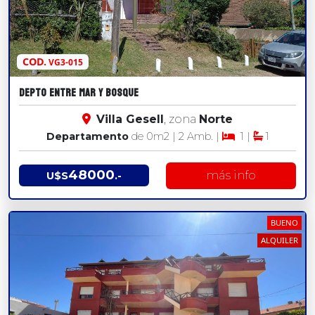
COD.
VG3-015
DEPTO ENTRE MAR Y BOSQUE
Villa Gesell
, zona
Norte
Departamento
de 0
m2
| 2 Amb. |
1 |
1
48000
más info
U$S
.-
BUENO
ALQUILER