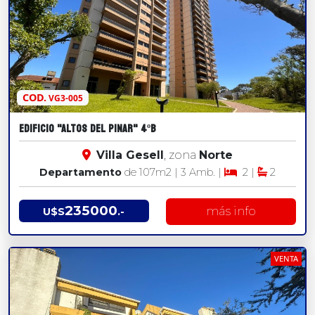
COD.
VG3-005
EDIFICIO "ALTOS DEL PINAR" 4ºB
Villa Gesell
, zona
Norte
Departamento
de 107
m2
| 3 Amb. |
2 |
2
235000
más info
U$S
.-
VENTA