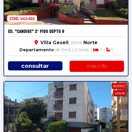
COD.
VG3-002
ED. "CANDISE" 2º PISO DEPTO 9
Villa Gesell
, zona
Norte
Departamento
de 0
m2
| 2 Amb. |
1 |
1
consultar
más info
BUENO
VENTA